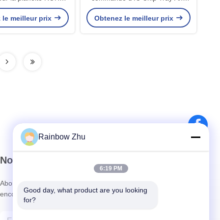
arties 0.2mm d'IC
Static ESD de paquet de gaufre
le meilleur prix
Obtenez le meilleur prix
Rainbow Zhu
Notre newsletter
6:19 PM
Abonnez-vous à notre newsletter pour des réductions et plus
Good day, what product are you looking 
encore.
for?