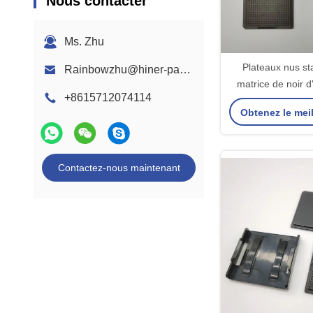
Nous contacter
Ms. Zhu
Plateaux nus st
Rainbowzhu@hiner-pack.com
matrice de noir d
+8615712074114
avancent la norme
Obtenez le meil
non toxique
Contactez-nous maintenant