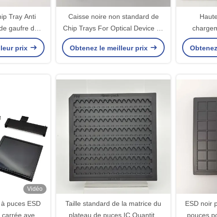
ip Tray Anti
Caisse noire non standard de
Haute
 de gaufre de
Chip Trays For Optical Device de
chargem
meurent
paquet de gaufre d'ABS
23.6x2
leur prix
Obtenez le meilleur prix
Obtenez 
Vidéo
 à puces ESD
Taille standard de la matrice du
ESD noir 
 carrée avec
plateau de puces IC Quantité
pouces po