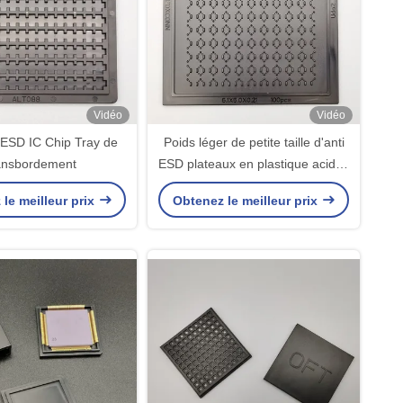
Vidéo
Vidéo
ESD IC Chip Tray de
Poids léger de petite taille d'anti
ansbordement
ESD plateaux en plastique acides
réutilisables d'OEM
le meilleur prix
Obtenez le meilleur prix