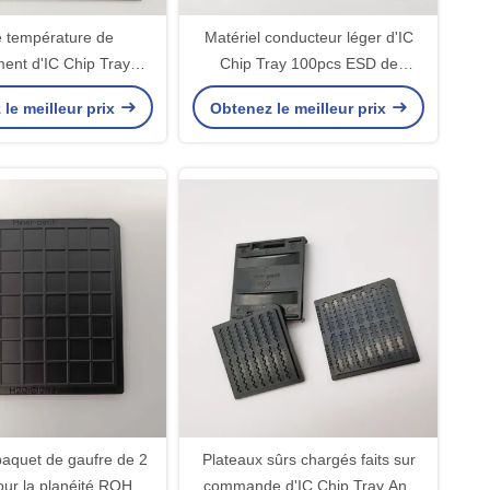
 température de
Matériel conducteur léger d'IC
ent d'IC Chip Tray
Chip Tray 100pcs ESD de
0.9mm d'emballage
sachet-filtre
le meilleur prix
Obtenez le meilleur prix
résistante
paquet de gaufre de 2
Plateaux sûrs chargés faits sur
ur la planéité ROHS
commande d'IC Chip Tray Anti