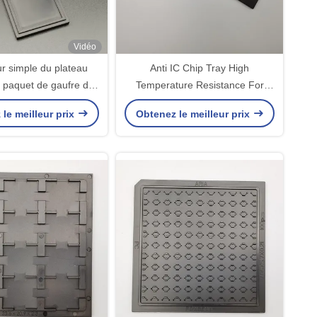
Vidéo
r simple du plateau
Anti IC Chip Tray High
paquet de gaufre de
Temperature Resistance For
FP de haute qualité
saphir de chargement statique
le meilleur prix
Obtenez le meilleur prix
noir d'ESD