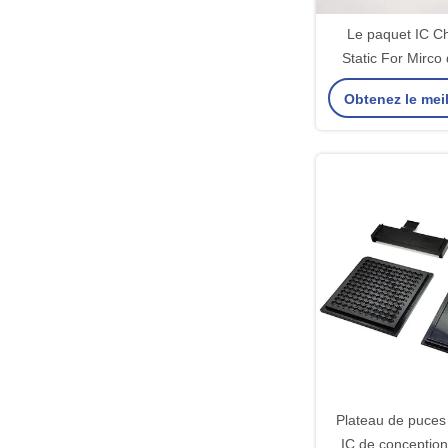
Le paquet IC Ch
Static For Mirco
noir d'ESD 
Obtenez le meil
Plateau de puces
IC de conception