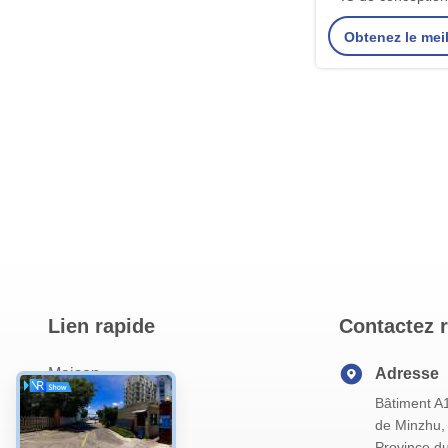
paquet de gauf
Obtenez le meil
compatibilité avec
pince
Lien rapide
Contactez 
Maison
Adresse
Bâtiment A
Au Sujet De Nous
de Minzhu, 
Produits
Province d