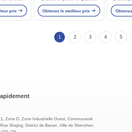
res à haute
128 PCS Adapté au transport de
des p
leur prix
Obtenez le meilleur prix
Obtenez 
 couvercles et
puces électroniques
s
1
2
3
4
5
rapidement
11, Zone D, Zone Industrielle Ouest, Communauté
Rue Shajing, District de Baoan, Ville de Shenzhen,
u GD, CN