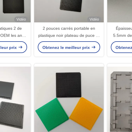
Vidéo
Vidéo
atiques 2 de
2 pouces carrés portable en
Épaisseu
'OEM les anti
plastique noir plateau de puce IC
5.5mm de 
 petit à petit
pour les appareils IC
l'ABS Q
leur prix
Obtenez le meilleur prix
Obtenez 
 de RoHS