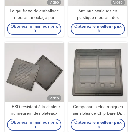
Vidéo
Vidéo
La gaufrette de emballage
Anti nus statiques en
meurent moulage par
plastique meurent des
injection nu d'ESD de
plateaux
Obtenez le meilleur prix
Obtenez le meilleur prix
plateaux de matrice de PC
Vidéo
L'ESD résistant à la chaleur
Composants électroniques
nu meurent des plateaux
sensibles de Chip Bare Die
Trays For de combinaison
Obtenez le meilleur prix
Obtenez le meilleur prix
d'affichage