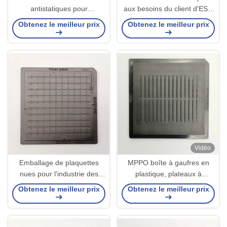
antistatiques pour
aux besoins du client d'ESD
emballages à échelle de
de plateaux de matrice de
Obtenez le meilleur prix
Obtenez le meilleur prix
copeaux résistant à des
pouce par ABS noirs nus
températures élevées
Vidéo
Emballage de plaquettes
MPPO boîte à gaufres en
nues pour l'industrie des
plastique, plateaux à
semi-conducteurs
matrices pour micro-barres
Obtenez le meilleur prix
Obtenez le meilleur prix
électroniques
électroniques