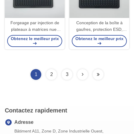
Forgeage par injection de
Conception de la boîte à
plateaux à matrices nues
gaufres, protection ESD,
avec ABS antistatique et
plateaux à matrices nues
Obtenez le meilleur prix
Obtenez le meilleur prix
classe propre élevée
pour les composants de
puces de petite taille
1
2
3
Contactez rapidement
Adresse
Bâtiment A11, Zone D, Zone Industrielle Ouest,