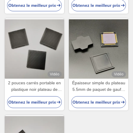
Obtenez le meilleur prix
Obtenez le meilleur prix
d'OEM
à petit non toxique de RoHS
Vidéo
Vidéo
2 pouces carrés portable en
Épaisseur simple du plateau
plastique noir plateau de
5.5mm de paquet de gaufre
puce IC pour les appareils IC
de l'ABS QFP de haute
Obtenez le meilleur prix
Obtenez le meilleur prix
qualité