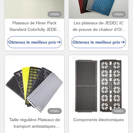
Vidéo
Vidéo
Plateaux de Hiner Pack
Les plateaux de JEDEC IC
Standard Colorfully JEDEC
de preuve de chaleur d'OIN
IC pour les composants
9001 protègent la norme de
Obtenez le meilleur prix
Obtenez le meilleur prix
micro
PPE MPPO d'ESD de puce
Vidéo
Vidéo
Taille régulière Plateaux de
Components électroniques
transport antistatiques
colorés Thermostable pour