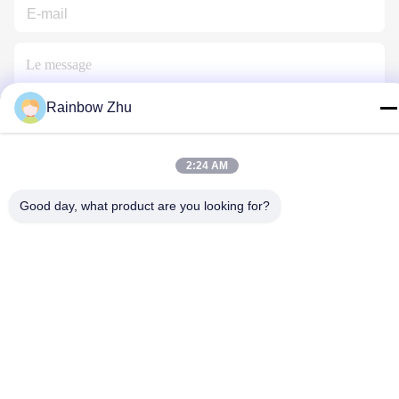
Rainbow Zhu
Nous Contacter
2:24 AM
Good day, what product are you looking for?
Politique de confidentialité
|
Plan du site
| Chine Bonne qualité
Plateaux de JEDEC IC Le fournisseur. 2021-2026 Shenzhen
Hiner Technology Co., Ltd. Tous les droits réservés.