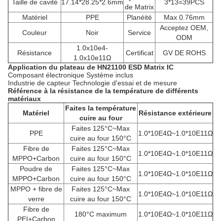
Taille de cavité
17.14*28.25*2.6mm
3*13=39PCS
de Matrix
Matériel
PPE
Planéité
Max 0.76mm
Acceptez OEM,
Couleur
Noir
Service
ODM
1.0x10e4-
Résistance
Certificat
GV DE ROHS
1.0x10e11Ω
Application du plateau de HN21100 ESD Matrix IC
Composant électronique Système inclus
Industrie de capteur Technologie d'essai et de mesure
Référence à la résistance de la température de différents
matériaux
Faites la température
Matériel
Résistance extérieure
cuire au four
Faites 125°C~Max
PPE
1.0*10E4Ω~1.0*10E11Ω
cuire au four 150°C
Fibre de
Faites 125°C~Max
1.0*10E4Ω~1.0*10E11Ω
MPPO+Carbon
cuire au four 150°C
Poudre de
Faites 125°C~Max
1.0*10E4Ω~1.0*10E11Ω
MPPO+Carbon
cuire au four 150°C
MPPO + fibre de
Faites 125°C~Max
1.0*10E4Ω~1.0*10E11Ω
verre
cuire au four 150°C
Fibre de
180°C maximum
1.0*10E4Ω~1.0*10E11Ω
PEI+Carbon