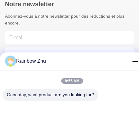
Notre newsletter
Abonnez-vous à notre newsletter pour des réductions et plus
encore.
Rainbow Zhu
8:55 AM
Nous Contacter
Good day, what product are you looking for?
Politique de confidentialité
|
Plan du site
| Chine Bonne qualité
Plateaux de JEDEC IC Le fournisseur. 2021-2026 Shenzhen
Hiner Technology Co., Ltd. Tous les droits réservés.