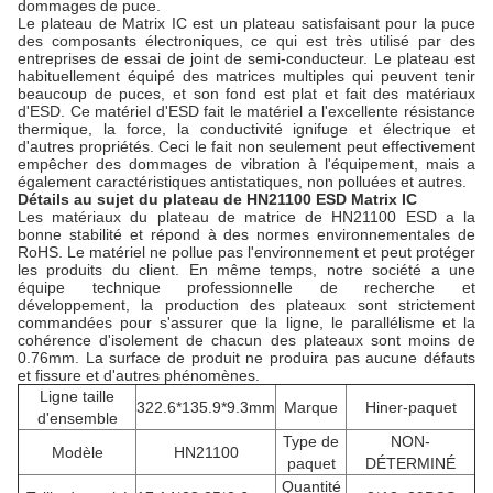
dommages de puce.
Le plateau de Matrix IC est un plateau satisfaisant pour la puce
des composants électroniques, ce qui est très utilisé par des
entreprises de essai de joint de semi-conducteur. Le plateau est
habituellement équipé des matrices multiples qui peuvent tenir
beaucoup de puces, et son fond est plat et fait des matériaux
d'ESD. Ce matériel d'ESD fait le matériel a l'excellente résistance
thermique, la force, la conductivité ignifuge et électrique et
d'autres propriétés. Ceci le fait non seulement peut effectivement
empêcher des dommages de vibration à l'équipement, mais a
également caractéristiques antistatiques, non polluées et autres.
Détails au sujet du plateau de HN21100 ESD Matrix IC
Les matériaux du plateau de matrice de HN21100 ESD a la
bonne stabilité et répond à des normes environnementales de
RoHS. Le matériel ne pollue pas l'environnement et peut protéger
les produits du client. En même temps, notre société a une
équipe technique professionnelle de recherche et
développement, la production des plateaux sont strictement
commandées pour s'assurer que la ligne, le parallélisme et la
cohérence d'isolement de chacun des plateaux sont moins de
0.76mm. La surface de produit ne produira pas aucune défauts
et fissure et d'autres phénomènes.
Ligne taille
322.6*135.9*9.3mm
Marque
Hiner-paquet
d'ensemble
Type de
NON-
Modèle
HN21100
paquet
DÉTERMINÉ
Quantité