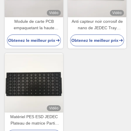
Vidéo
Vidéo
Module de carte PCB
Anti capteur noir corrosif de
empaquetant la haute
nano de JEDEC Tray
température des plateaux
Suppliers Cycle Loading For
Obtenez le meilleur prix
Obtenez le meilleur prix
21PCS d'ESD JEDEC Matrix
résistante
Vidéo
Matériel PES ESD JEDEC
Plateau de matrice Partie
déformée Moins de 0,76 mm