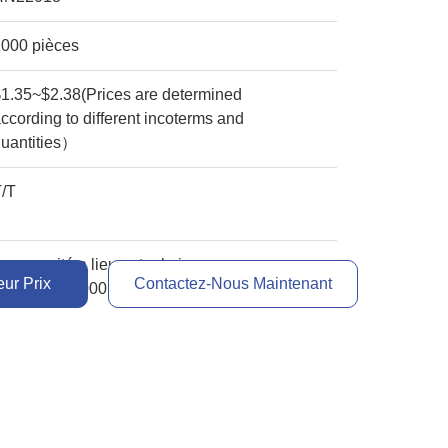
1000 pièces
1.35~$2.38(Prices are determined
ccording to different incoterms and
quantities）
T/T
a capacité a lieu entre le jour
ur Prix
Contactez-Nous Maintenant
2500PCS~3000PCS/per