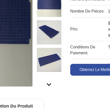
Nombre De Pièces:
$
Prix:
a
Conditions De
Paiement:
L
Capacité À Fournir:
Obtenez Le Meille
ption Du Produit