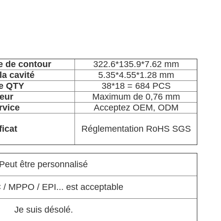
ne de contour
322.6*135.9*7.62 mm
la cavité
5.35*4.55*1.28 mm
ce QTY
38*18 = 684 PCS
teur
Maximum de 0,76 mm
rvice
Acceptez OEM, ODM
ficat
Réglementation RoHS SGS
Peut être personnalisé
 / MPPO / EPI... est acceptable
Je suis désolé.