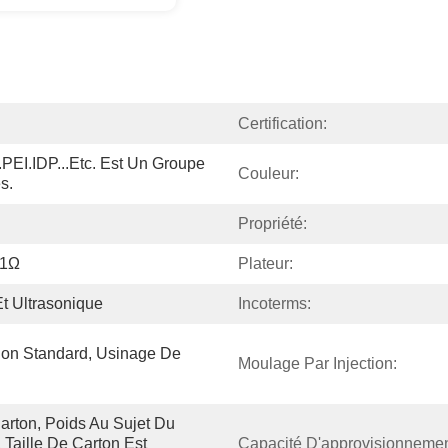
Certification:
I.IDP...etc. Est Un Groupe 
Couleur:
s.
Propriété:
11Ω
Plateur:
t Ultrasonique
Incoterms:
on Standard, Usinage De 
Moulage Par Injection:
rton, Poids Au Sujet Du 
Taille De Carton Est 
Capacité D'approvisionnemen