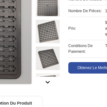
Nombre De Pièces:
$
Prix:
a
Conditions De
Paiement:
L
Capacité À Fournir:
Obtenez Le Meille
ption Du Produit