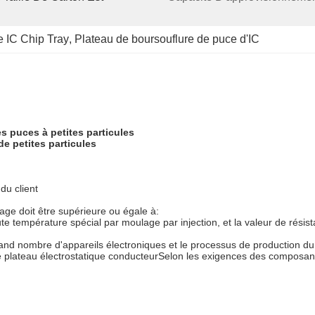
e IC Chip Tray
, 
Plateau de boursouflure de puce d'IC
s puces à petites particules
de petites particules
du client
age doit être supérieure ou égale à:
aute température spécial par moulage par injection, et la valeur de rés
n grand nombre d'appareils électroniques et le processus de production
 plateau électrostatique conducteurSelon les exigences des composants 