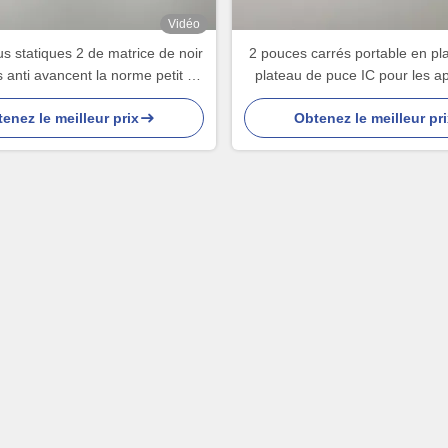
Vidéo
s statiques 2 de matrice de noir
2 pouces carrés portable en pla
 anti avancent la norme petit à
plateau de puce IC pour les ap
tit non toxique de RoHS
enez le meilleur prix
Obtenez le meilleur pri