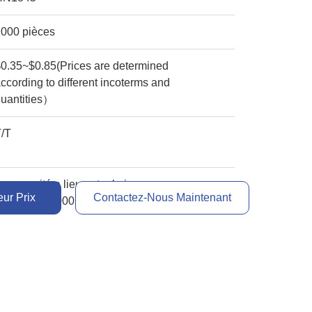
1000 pièces
0.35~$0.85(Prices are determined
ccording to different incoterms and
quantities）
T/T
a capacité a lieu entre le jour
ur Prix
Contactez-Nous Maintenant
2500PCS~3000PCS/per