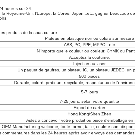
24 heures sur 24.
e, le Royaume-Uni, l'Europe, la Corée, Japen...etc, gagner beaucoup de 
ohs.
es produits de la sous-culture.
Plateau en plastique noir ou coloré sur mesure
ABS, PC, PPE, MPPO...etc
N'importe quelle couleur ou couleur, CYMK ou Pan
Acceptez la coutume.
Injection ou laser
Un paquet de gaufres, un plateau IC, un plateau JEDEC, un 
500 pièces
Durable, coloré, pratique, recyclable, respectueux de l'enviro
5-7 jours
7-25 jours, selon votre quantité
Export de carton
Hong Kong/Shen Zhen
Aidez à concevoir votre produit ou pièce d'emballage en 
OEM Manufacturing welcome, toute forme, taille, couleur sont disponib
s commentaires dans les 24 heures après avoir envoyé des demandes, e