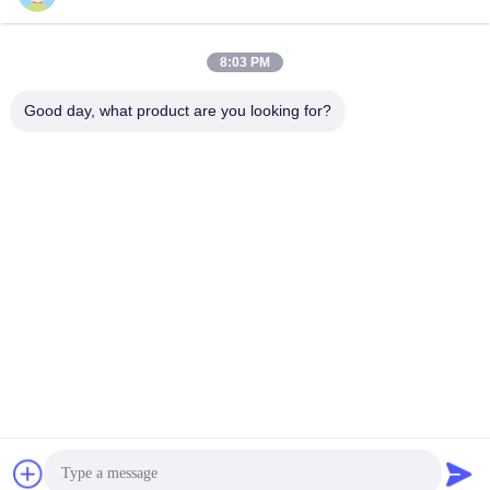
Notre newsletter
8:03 PM
Abonnez-vous à notre newsletter pour des réductions et plus
encore.
Good day, what product are you looking for?
Nous Contacter
Politique de confidentialité
|
Plan du site
| Chine Bonne qualité
Plateaux de JEDEC IC Le fournisseur. 2021-2026 Shenzhen
Hiner Technology Co., Ltd. Tous les droits réservés.